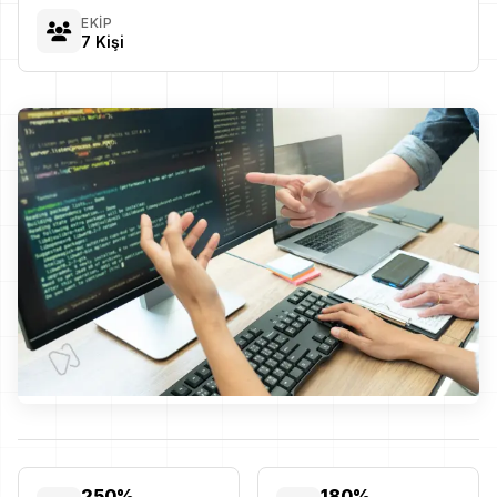
EKIP
7 Kişi
250
%
180
%