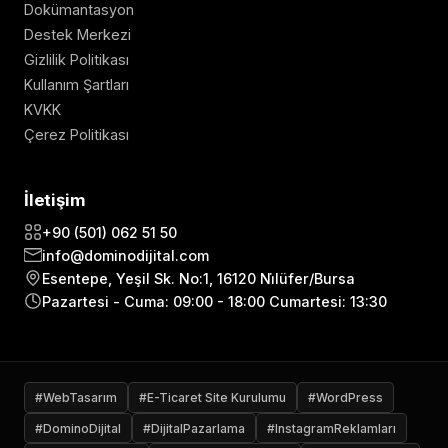
Dokümantasyon
Destek Merkezi
Gizlilik Politikası
Kullanım Şartları
KVKK
Çerez Politikası
İletişim
+90 (501) 062 51 50
info@dominodijital.com
Esentepe, Yeşil Sk. No:1, 16120 Ni̇lüfer/Bursa
Pazartesi - Cuma: 09:00 - 18:00 Cumartesi: 13:30
#WebTasarım
#E-Ticaret Site Kurulumu
#WordPress
#DominoDijital
#DijitalPazarlama
#InstagramReklamları